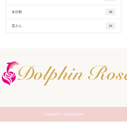
未分類
46
霊さん
24
Copyright ©
DolphinRoes