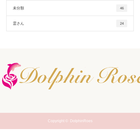
未分類
46
霊さん
24
Copyright ©
DolphinRoes