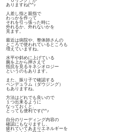
「Ｏリング」が
ありますね(^^♪
人差し指と親指で
わっかを作って
それを引っ張った時に
外れるか、外れないかを
見ます。
最近は病院や、整体師さんの
ところで使われているところも
増えていますね。
水平や斜めに上げている
腕を上から押さえて
抵抗を見るキネシオロジー
というのもあります。
また、振り子で確認する
ペンデュラム（ダウジング）
もありますね。
方法はどれでも良いので
１つ出来るように
なっておくと、
とっても便利です(^^♪
自分のリーディング内容の
確認にもなりますし、
疲れていてあまりエネルギーを