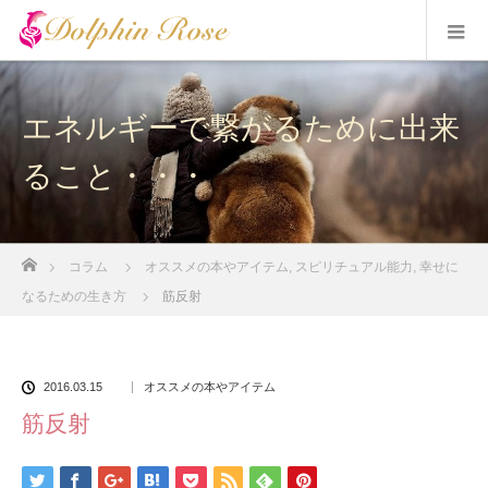
エネルギーで繋がるために出来
ること・・・
ホーム
コラム
オススメの本やアイテム
,
スピリチュアル能力
,
幸せに
なるための生き方
筋反射
2016.03.15
オススメの本やアイテム
筋反射