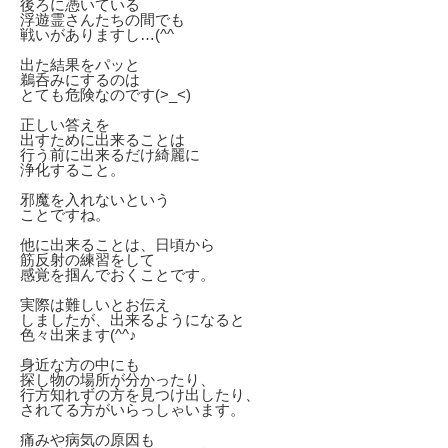
後ろに憑いている
浮遊霊さんたちの間でも
戦いがありますし…(^^ゞ
出た結果をパッと
鵜呑みにするのは
とても危険なのです(>_<)
正しい答えを
出すために出来ることは
行う前に出来るだけ綺麗に
浄化すること。
邪魔を入れないという
ことですね。
他に出来ることは、日頃から
筋反射の練習をして
感覚を掴んでおくことです。
実際は難しいとお伝え
しましたが、出来るようになると
色々出来ます(^^♪
身近な方の中にも
探し物の場所が分かったり、
行方知れずの方を見つけ出したり、
されてる方がいらっしゃいます。
痛みや病気の原因も