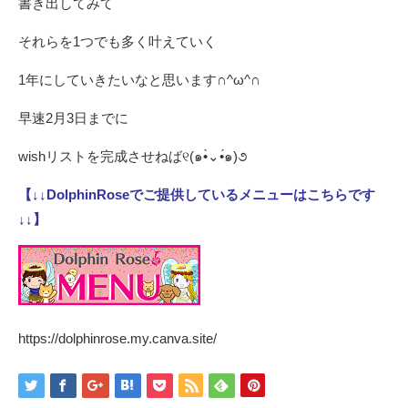
書き出してみて
それらを1つでも多く叶えていく
1年にしていきたいなと思います∩^ω^∩
早速2月3日までに
wishリストを完成させねば୧(๑•̀⌄•́๑)૭
【↓↓DolphinRoseでご提供しているメニューはこちらです
↓↓】
https://dolphinrose.my.canva.site/