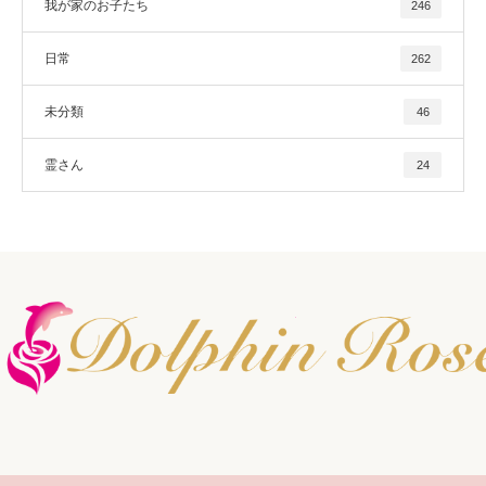
我が家のお子たち
246
日常
262
未分類
46
霊さん
24