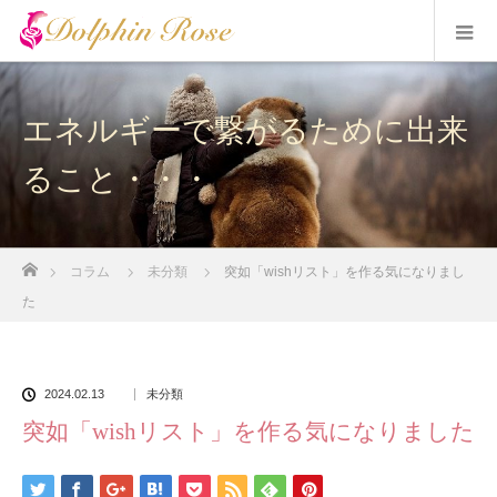
エネルギーで繋がるために出来
ること・・・
ホーム
コラム
未分類
突如「wishリスト」を作る気になりまし
た
2024.02.13
未分類
突如「wishリスト」を作る気になりました