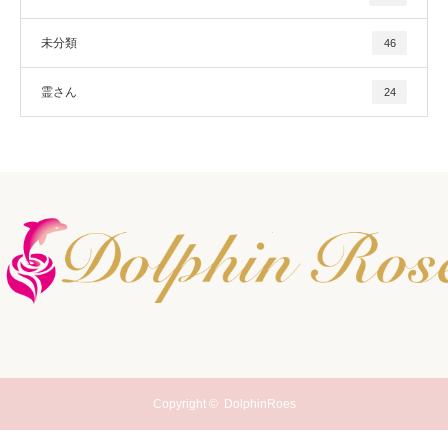
未分類
46
霊さん
24
Copyright ©
DolphinRoes