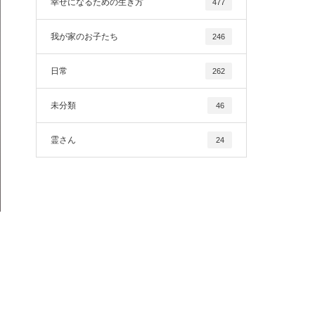
幸せになるための生き方
477
我が家のお子たち
246
日常
262
未分類
46
霊さん
24