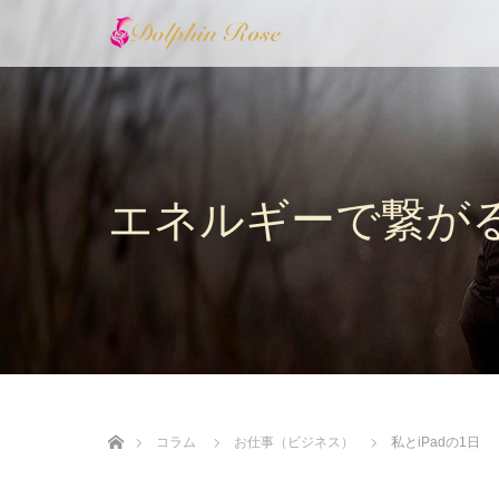
エネルギーで繋が
ホーム
コラム
お仕事（ビジネス）
私とiPadの1日