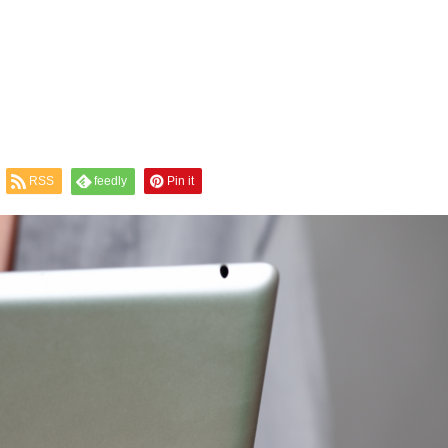
RSS
feedly
Pin it