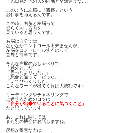
「先日見た他の人の内臓と全然違うな…」
このように左脳に「観察」という
お仕事を与えるんです。
この時、右脳と左脳って
恐らく同じ方向を
見ていると思うんです。
右脳は自分では
なかなかコントロール出来ませんが、
左脳をコントロールするのって、
意外と簡単です。
そんな左脳のおしゃべりで
「意外と…だ。」
「思ったより…だ。」
「想像と違って…だった。」
「…でびっくりした。」
こんなワードが出てくれば大成功です♪
リーディングやチャネリングで
上達するためのコツは
「自分が出来ていることに気づくこと」
だと思っています。
あ、これに関しては
また別の機会にお話しますね。
瞑想が得意な方は、