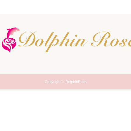
Copyright ©
DolphinRoes