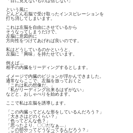
「目に見えないものは信じない」
という風に
どんどん右脳で受け取ったインスピレーションを
打ち消してしまいます。
これは左脳を自由にさせているから
そうなってしまうだけで、
左脳に意図的に
方向性をつけてあげれば良いのです。
私はどうしているのかというと、
左脳に「興味」を持たせています。
例えば…
相手の内臓をリーディングするとします。
イメージで内臓のビジョンが浮かんできました。
通常ならここで、左脳を放っておくと
「これは私の想像だ。」
「私がリーディング出来るはずがない」
などと、おしゃべりを始めます。
ここで私は左脳を誘導します。
「この内臓ってどんな形をしているんだろう？」
「大きさはどのくらい？」
「色ってどんな色？」
「思ったより、〇〇だなぁ…」
「この部分ってどうなってるんだろう？」