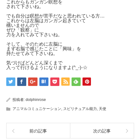
これからもガンガン瞑想を
されて下さいね。
でも自分は瞑想が苦手だなと思われている方…
これからは左脳はガンガン起きていて
構いませんので
ぜひ「観察」に
力を入れてみて下さいね。
そして、そのために左脳に
まず右脳で感じたことに「興味」を
持たせてみて下さいね。
気づけばどんどん深くまで
入って行けるようになりますよ(^_-)-☆
投稿者:
dolphinrose
アニマルコミュニケーション
,
スピリチュアル能力
,
天使
前の記事
次の記事