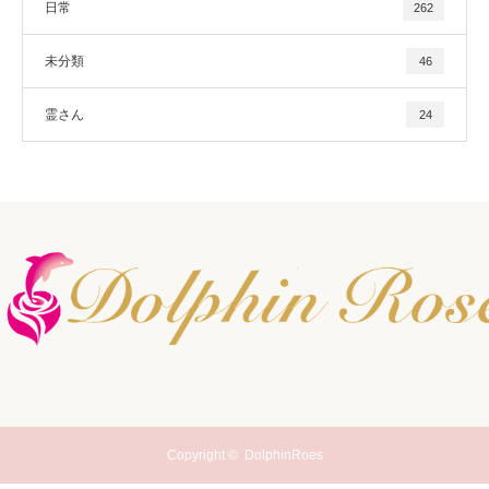
日常
262
未分類
46
霊さん
24
Copyright ©
DolphinRoes