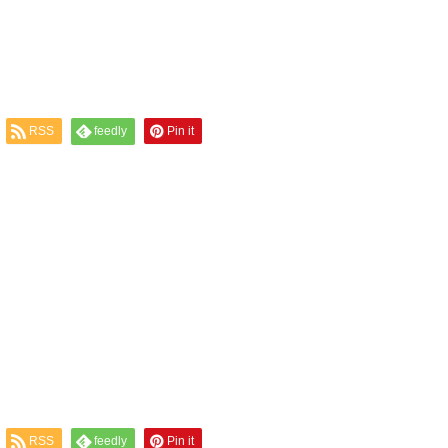
RSS
feedly
Pin it
RSS
feedly
Pin it