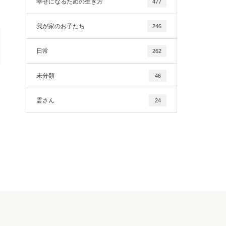
幸せになるための生き方
477
我が家のお子たち
246
日常
262
未分類
46
霊さん
24