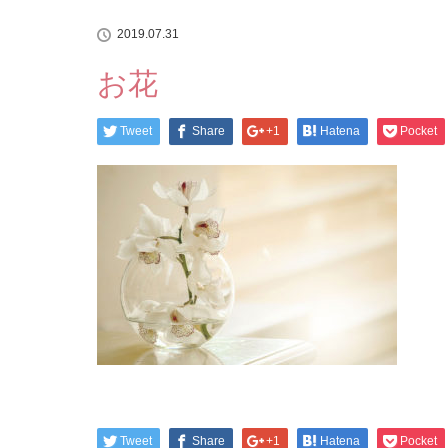
2019.07.31
お花
Tweet
Share
+1
Hatena
Pocket
Tweet
Share
+1
Hatena
Pocket