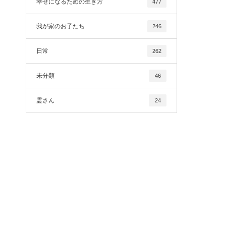
幸せになるための生き方
477
我が家のお子たち
246
日常
262
未分類
46
霊さん
24