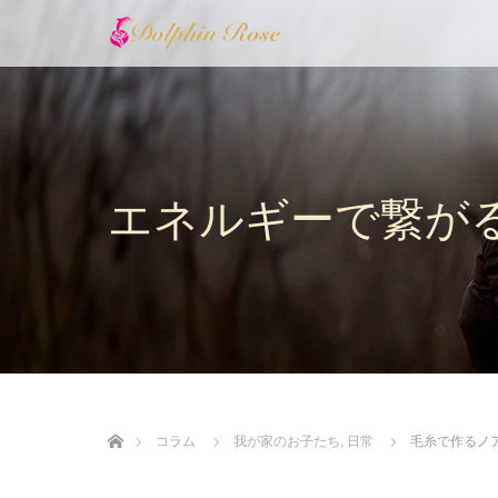
エネルギーで繋が
ホーム
コラム
我が家のお子たち
,
日常
毛糸で作るノ