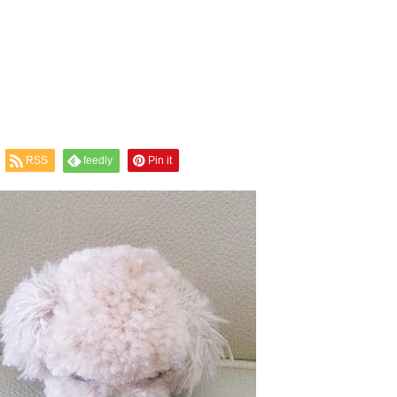
RSS
feedly
Pin it