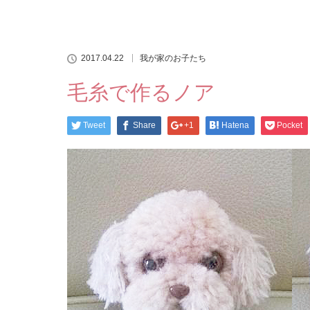
2017.04.22
我が家のお子たち
毛糸で作るノア
Tweet
Share
+1
Hatena
Pocket