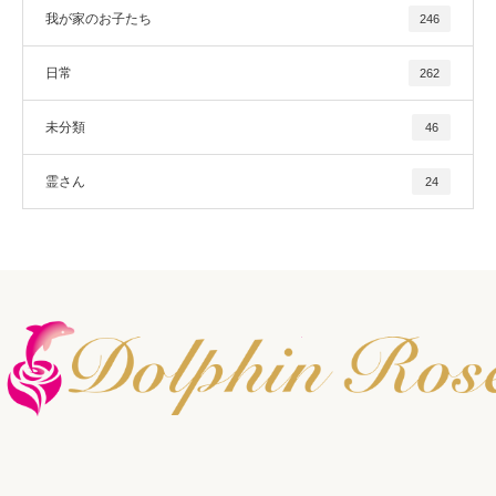
我が家のお子たち
246
日常
262
未分類
46
霊さん
24