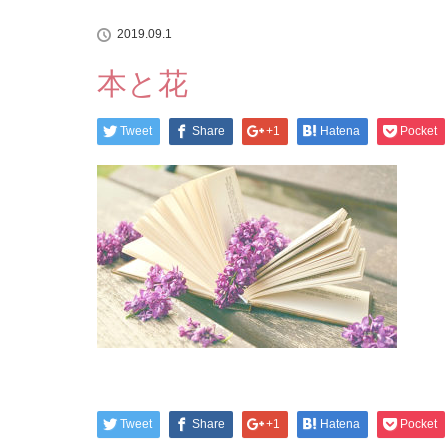
2019.09.1
本と花
Tweet
Share
+1
Hatena
Pocket
Tweet
Share
+1
Hatena
Pocket