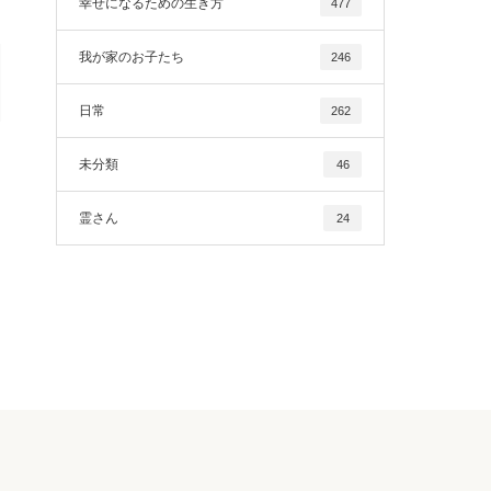
幸せになるための生き方
477
我が家のお子たち
246
日常
262
未分類
46
霊さん
24