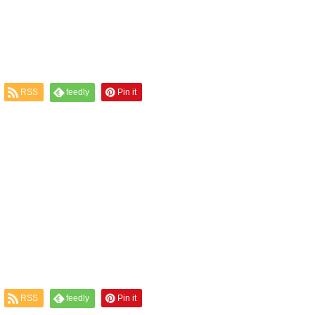
RSS
feedly
Pin it
RSS
feedly
Pin it