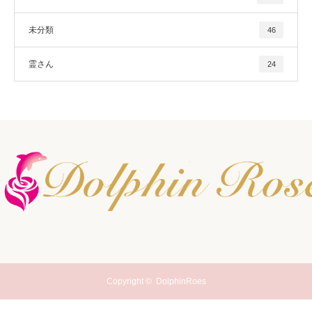
未分類
46
霊さん
24
Copyright ©
DolphinRoes