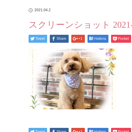
2021.04.2
スクリーンショット 2021-04-
Tweet
Share
+1
Hatena
Pocket
Tweet
Share
+1
Hatena
Pocket