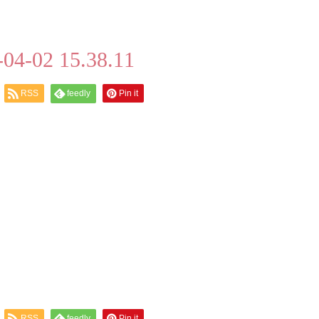
02 15.38.11
RSS
feedly
Pin it
RSS
feedly
Pin it