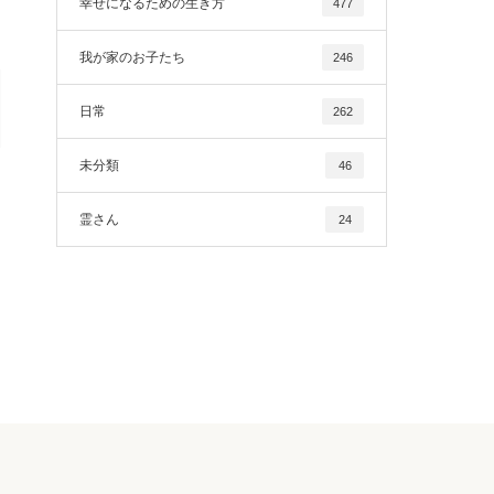
幸せになるための生き方
477
我が家のお子たち
246
日常
262
未分類
46
霊さん
24