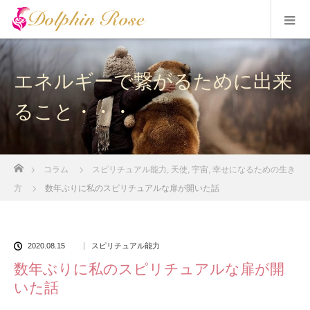
エネルギーで繋がるために出来
ること・・・
ホーム
コラム
スピリチュアル能力
,
天使
,
宇宙
,
幸せになるための生き
方
数年ぶりに私のスピリチュアルな扉が開いた話
2020.08.15
スピリチュアル能力
数年ぶりに私のスピリチュアルな扉が開
いた話