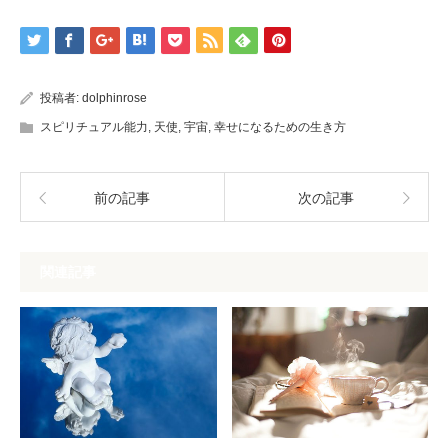
投稿者:
dolphinrose
スピリチュアル能力
,
天使
,
宇宙
,
幸せになるための生き方
前の記事
次の記事
関連記事