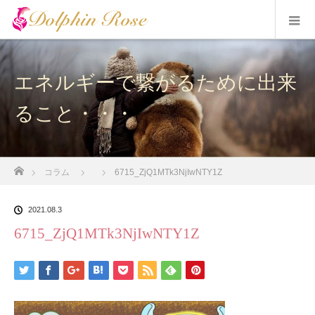
エネルギーで繋がるために出来
ること・・・
ホーム
コラム
6715_ZjQ1MTk3NjIwNTY1Z
2021.08.3
6715_ZjQ1MTk3NjIwNTY1Z