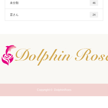
未分類
46
霊さん
24
Copyright ©
DolphinRoes