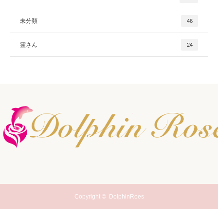
未分類
46
霊さん
24
Copyright ©
DolphinRoes