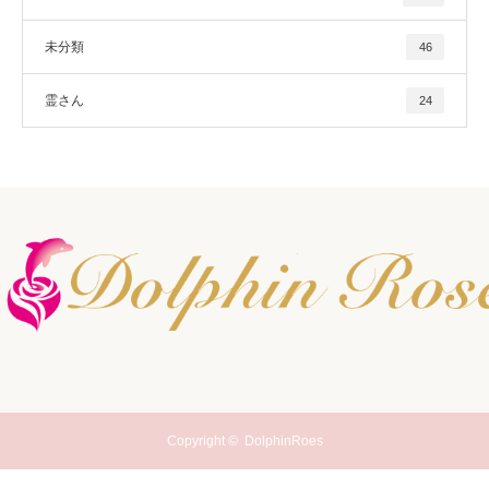
未分類
46
霊さん
24
Copyright ©
DolphinRoes