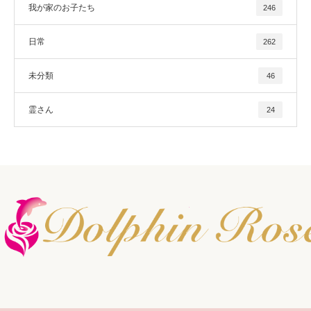
我が家のお子たち
246
日常
262
未分類
46
霊さん
24