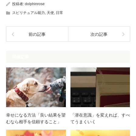
投稿者:
dolphinrose
スピリチュアル能力
,
天使
,
日常
前の記事
次の記事
関連記事
幸せになる方法「良い結果を望
「潜在意識」を変えれば、すべ
むなら相手を信頼すること」
てうまくいく