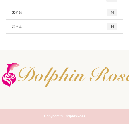
未分類
46
霊さん
24
Copyright ©
DolphinRoes