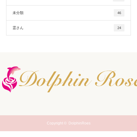
未分類
46
霊さん
24
Copyright ©
DolphinRoes