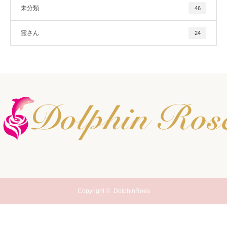
未分類
46
霊さん
24
Copyright ©
DolphinRoes