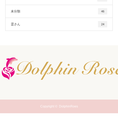
未分類
46
霊さん
24
Copyright ©
DolphinRoes