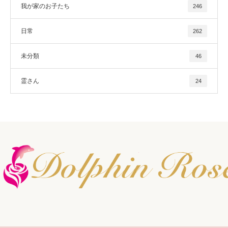
我が家のお子たち
246
日常
262
未分類
46
霊さん
24