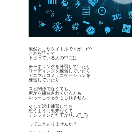
漠然としたタイトルですが…(^^ゞ
これを読んで
下さっている人の中には
チャネリングを練習していたり
リーディングを練習していたり
アニマルコミュニケーションを
練習していたり…
スピ関係でなくても、
何かを練習されている方も
いらっしゃるかもしれません。
そして沢山練習しても
思うように出来なくて
テンションだだ下がり…(T_T)
ってことありませんか？