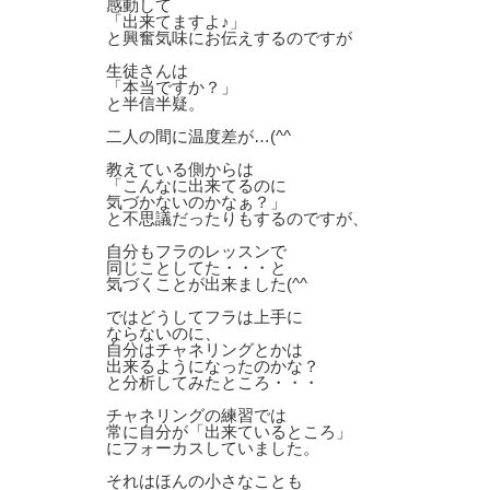
感動して
「出来てますよ♪」
と興奮気味にお伝えするのですが
生徒さんは
「本当ですか？」
と半信半疑。
二人の間に温度差が…(^^ゞ
教えている側からは
「こんなに出来てるのに
気づかないのかなぁ？」
と不思議だったりもするのですが、
自分もフラのレッスンで
同じことしてた・・・と
気づくことが出来ました(^^ゞ
ではどうしてフラは上手に
ならないのに、
自分はチャネリングとかは
出来るようになったのかな？
と分析してみたところ・・・
チャネリングの練習では
常に自分が「出来ているところ」
にフォーカスしていました。
それはほんの小さなことも