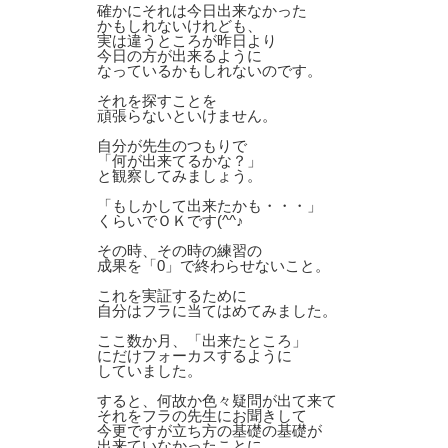
確かにそれは今日出来なかった
かもしれないけれども、
実は違うところが昨日より
今日の方が出来るように
なっているかもしれないのです。
それを探すことを
頑張らないといけません。
自分が先生のつもりで
「何が出来てるかな？」
と観察してみましょう。
「もしかして出来たかも・・・」
くらいでＯＫです(^^♪
その時、その時の練習の
成果を「0」で終わらせないこと。
これを実証するために
自分はフラに当てはめてみました。
ここ数か月、「出来たところ」
にだけフォーカスするように
していました。
すると、何故か色々疑問が出て来て
それをフラの先生にお聞きして
今更ですが立ち方の基礎の基礎が
出来ていなかったことに