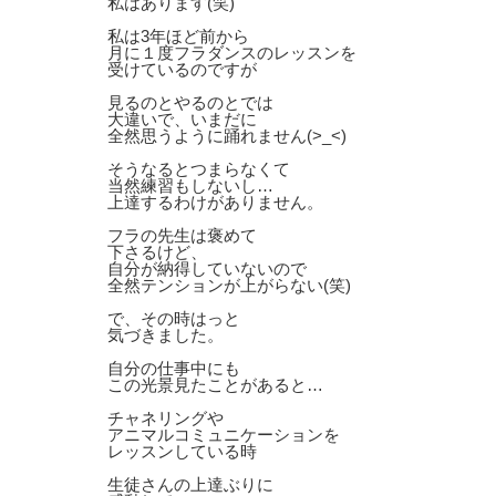
私はあります(笑)
私は3年ほど前から
月に１度フラダンスのレッスンを
受けているのですが
見るのとやるのとでは
大違いで、いまだに
全然思うように踊れません(>_<)
そうなるとつまらなくて
当然練習もしないし…
上達するわけがありません。
フラの先生は褒めて
下さるけど、
自分が納得していないので
全然テンションが上がらない(笑)
で、その時はっと
気づきました。
自分の仕事中にも
この光景見たことがあると…
チャネリングや
アニマルコミュニケーションを
レッスンしている時
生徒さんの上達ぶりに