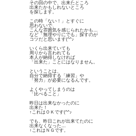
その回の中で、出来たところ
出来たかもしれないところ
を探します。
この時「ない！」とすぐに
思わないで、
こんな雰囲気を感じられたかも…
など「無理やりにでも」探すのが
コツだと思います(^^♪
いくら出来ていても
周りから言われても
本人が納得しなければ
「出来た」ことにはなりません。
ということは、
自分で納得する「練習」や
「努力」が必要になるんです。
よくやってしまうのは
「比べること」
昨日は出来なかったのに
出来た！
↑これはＯＫです(^^♪
でも、昨日これが出来てたのに
出来なくなった…
↑これはＮＧです。