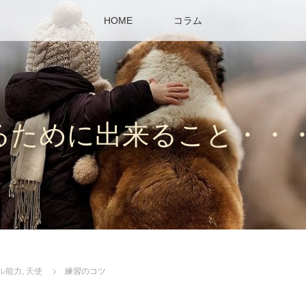
HOME
コラム
るために出来ること・・
ル能力
,
天使
練習のコツ