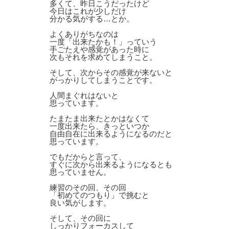
多くて、昨日こうだったけど
今日はこれが少しだけ
分かる気がする…とか。
よくありがちなのは
一度「出来たかも！」っていう
手ごたえや感覚があった時に
次もそれを求めてしまうこと。
そして、次からその感覚が来ないと
がっかりしてしまうことです。
人間まぐれはないと
思っています。
たまたま出来たとかはなくて
一度出来たら、きっといつか
自由自在に出来るようになるのだと
思っています。
でもだからと言って、
すぐに次から出来るようになるとも
思っていません。
練習のその回、その回
「初めてのつもり」で挑むと
良い気がします。
そして、その回に
しっかりフォーカスして