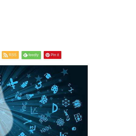
RSS
feedly
Pin it