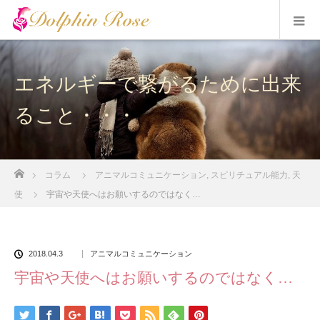
エネルギーで繋がるために出来
ること・・・
ホーム
コラム
アニマルコミュニケーション
,
スピリチュアル能力
,
天
使
宇宙や天使へはお願いするのではなく…
2018.04.3
アニマルコミュニケーション
宇宙や天使へはお願いするのではなく…