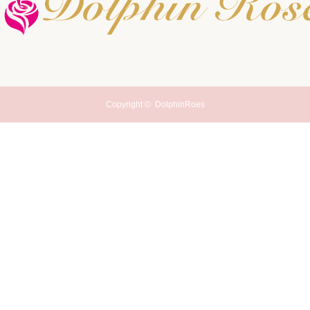
Copyright ©
DolphinRoes