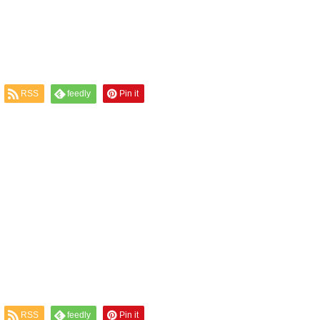
RSS
feedly
Pin it
RSS
feedly
Pin it