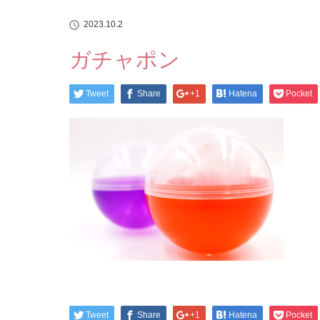
2023.10.2
ガチャポン
Tweet
Share
+1
Hatena
Pocket
Tweet
Share
+1
Hatena
Pocket