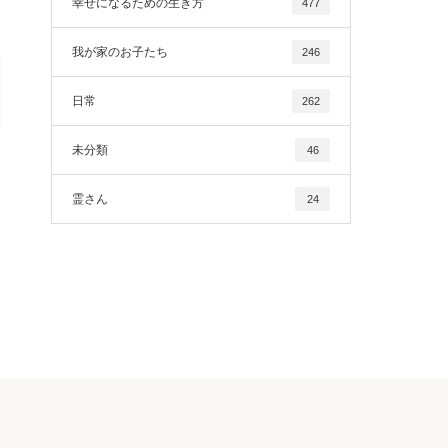
幸せになるための生き方
477
我が家のお子たち
246
日常
262
未分類
46
霊さん
24