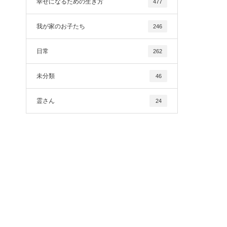
幸せになるための生き方
477
我が家のお子たち
246
日常
262
未分類
46
霊さん
24