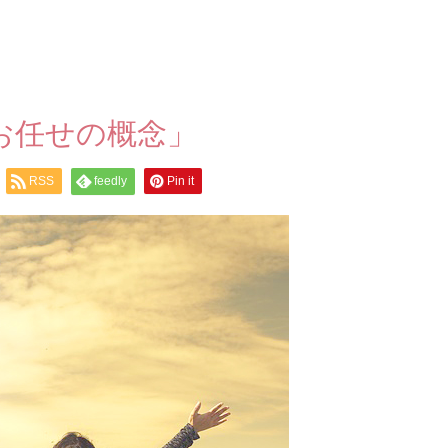
お任せの概念」
RSS
feedly
Pin it