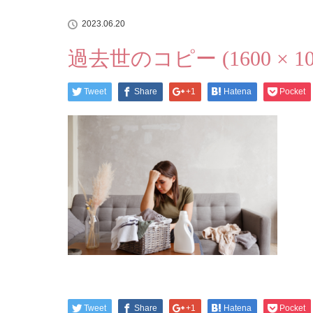
2023.06.20
過去世のコピー (1600 × 1069
Tweet
Share
+1
Hatena
Pocket
Tweet
Share
+1
Hatena
Pocket