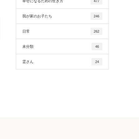
幸せになるための生き方
477
我が家のお子たち
246
日常
262
未分類
46
霊さん
24