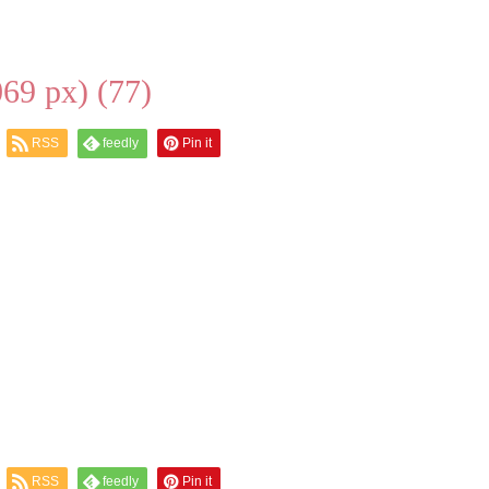
 px) (77)
RSS
feedly
Pin it
RSS
feedly
Pin it