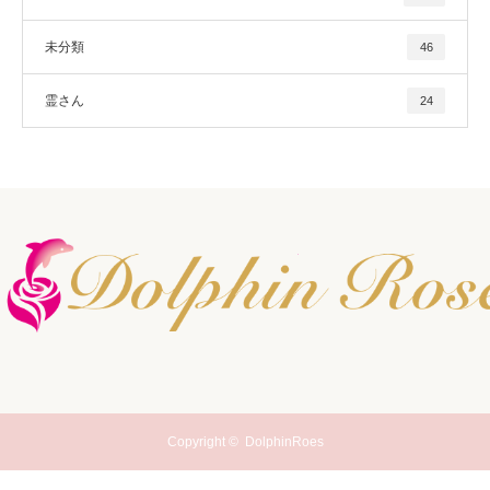
未分類
46
霊さん
24
Copyright ©
DolphinRoes