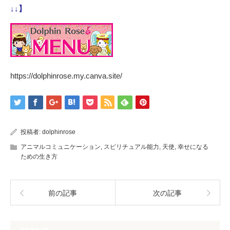
↓↓】
https://dolphinrose.my.canva.site/
投稿者:
dolphinrose
アニマルコミュニケーション
,
スピリチュアル能力
,
天使
,
幸せになる
ための生き方
前の記事
次の記事