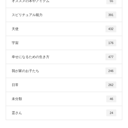
オススメの本やアイテム
55
スピリチュアル能力
391
天使
432
宇宙
176
幸せになるための生き方
477
我が家のお子たち
246
日常
262
未分類
46
霊さん
24