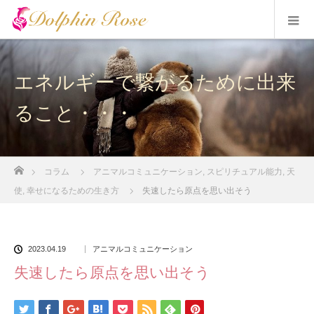
エネルギーで繋がるために出来
ること・・・
ホーム
コラム
アニマルコミュニケーション
,
スピリチュアル能力
,
天
使
,
幸せになるための生き方
失速したら原点を思い出そう
2023.04.19
アニマルコミュニケーション
失速したら原点を思い出そう