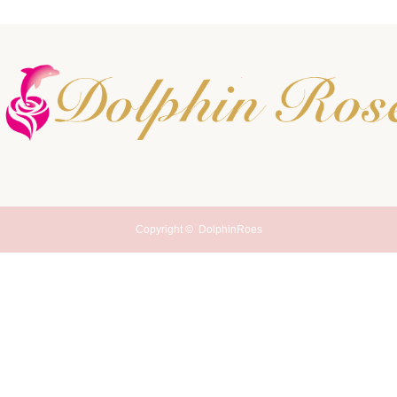
Copyright ©
DolphinRoes