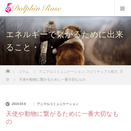
エネルギーで繋がるために出来
ること・・・
ホーム
コラム
アニマルコミュニケーション
,
スピリチュアル能力
,
天
使
天使や動物に繋がるために一番大切なもの
2019.03.9
アニマルコミュニケーション
天使や動物に繋がるために一番大切なも
の