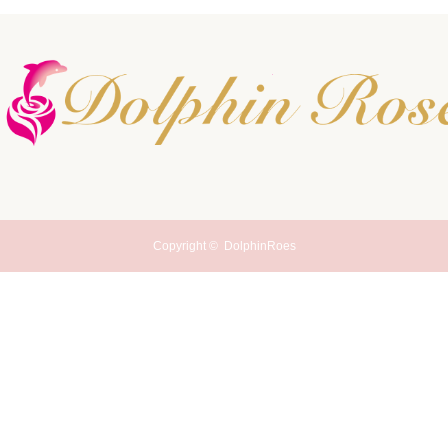
Copyright ©
DolphinRoes