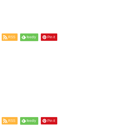
RSS
feedly
Pin it
RSS
feedly
Pin it