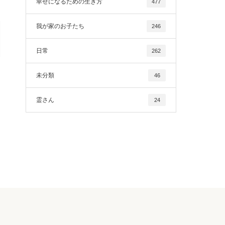
幸せになるための生き方
477
我が家のお子たち
246
日常
262
未分類
46
霊さん
24