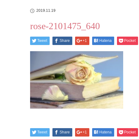
2019.11.19
rose-2101475_640
Tweet
Share
+1
Hatena
Pocket
Tweet
Share
+1
Hatena
Pocket