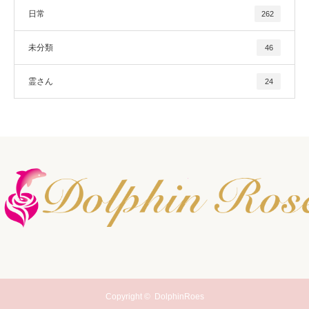
日常
262
未分類
46
霊さん
24
Copyright ©
DolphinRoes