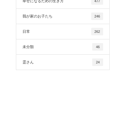
幸せになるための生き方
477
我が家のお子たち
246
日常
262
未分類
46
霊さん
24