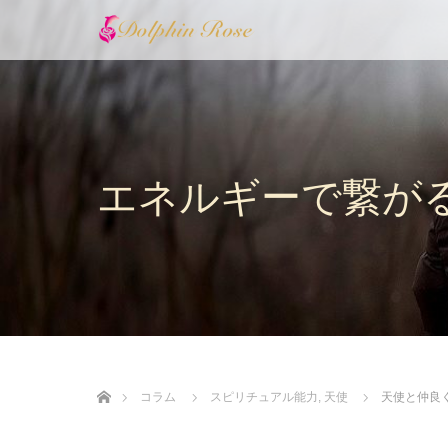
エネルギーで繋が
ホーム
コラム
スピリチュアル能力
,
天使
天使と仲良