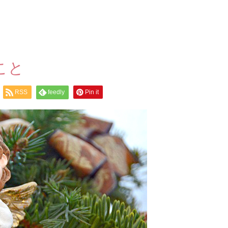
こと
RSS
feedly
Pin it