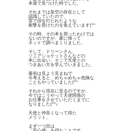
本屋で見つけた時でした。
それまでは架空の存在として
認識していたので、
雷で頭を打たれたような
衝撃を受けたのを覚えています(^^ゞ
その時、その本を買ったわけでは
ないのですが、家に帰って
ネットで調べまくりました。
そして、ドリーンさん、
ソニアショケットさんなどの
本に出会い、そこで天使との
つきあい方を学んでいきました。
最初は見よう見まねで
今考えると、めちゃめちゃ危険な
こともやっていました(^^ゞ
それから現在に至るのですが、
今ではこうやって天使関係の
お仕事をさせていただくまでに
なりました(^^♪
天使と仲良くなって得た
メリット。
まず一つ目は
「安心感」を得たことです。