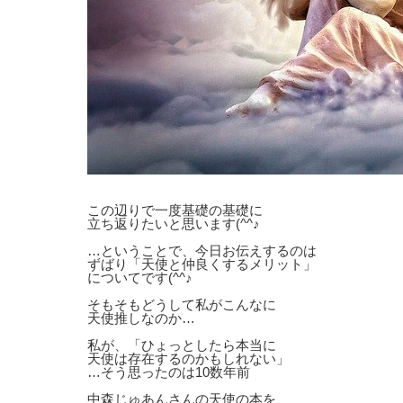
この辺りで一度基礎の基礎に
立ち返りたいと思います(^^♪
…ということで、今日お伝えするのは
ずばり「天使と仲良くするメリット」
についてです(^^♪
そもそもどうして私がこんなに
天使推しなのか…
私が、「ひょっとしたら本当に
天使は存在するのかもしれない」
…そう思ったのは10数年前
中森じゅあんさんの天使の本を