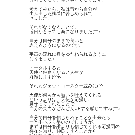
考えてみたら、私は昔から自分が
生み出した執着に苦しめられて
きました。
それがなくなることで、
毎日がとっても楽になりました(^^♪
自分は自分のままで良いと
思えるようになるのです。
宇宙の流れに身をゆだねられるように
なりました♪
トータルすると…
天使と仲良くなると人生が
好転します(^^)v
それもジェットコースター並みに(^^ゞ
天使が何もかも願いを叶えてくれる…
というよりは、天使が応援し、
見守ってくれることで
自分の実力がどんどんUPする感じですね(^^♪
自分で自分を信じられることが出来たら
一番手っ取り早いのでしょうが、
まずは自分を誰よりも信じてくれる応援団の
存在を知り、仲良くすることから