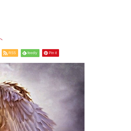
ト
RSS
feedly
Pin it