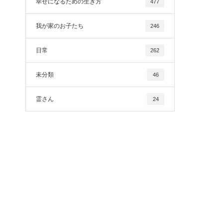
幸せになるための生き方
477
我が家のお子たち
246
日常
262
未分類
46
霊さん
24