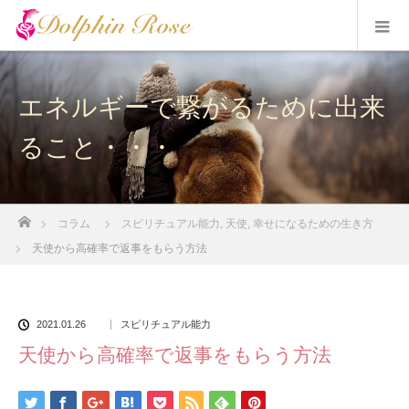
エネルギーで繋がるために出来
ること・・・
ホーム
コラム
スピリチュアル能力
,
天使
,
幸せになるための生き方
天使から高確率で返事をもらう方法
2021.01.26
スピリチュアル能力
天使から高確率で返事をもらう方法