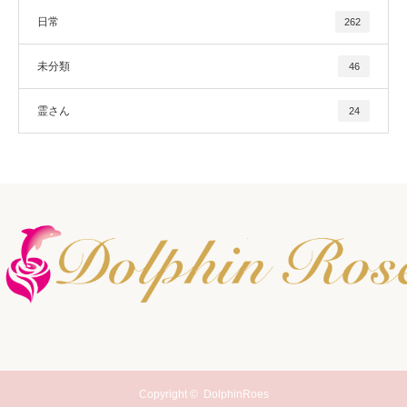
日常
262
未分類
46
霊さん
24
Copyright ©
DolphinRoes