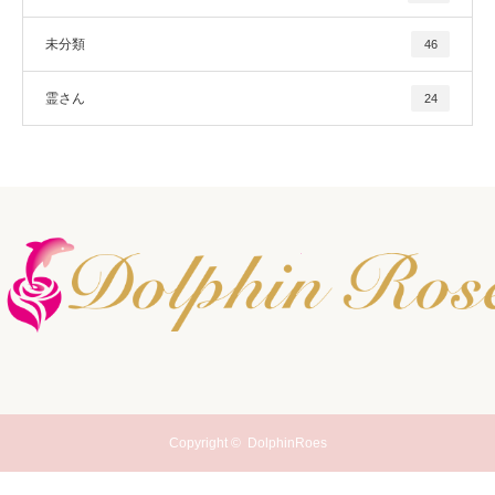
未分類
46
霊さん
24
Copyright ©
DolphinRoes