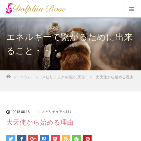
エネルギーで繋がるために出来
ること・・・
ホーム
コラム
スピリチュアル能力
,
天使
大天使から始める理由
2018.06.16
スピリチュアル能力
大天使から始める理由