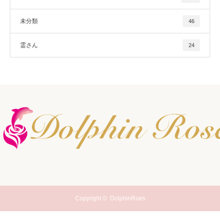
未分類
46
霊さん
24
Copyright ©
DolphinRoes