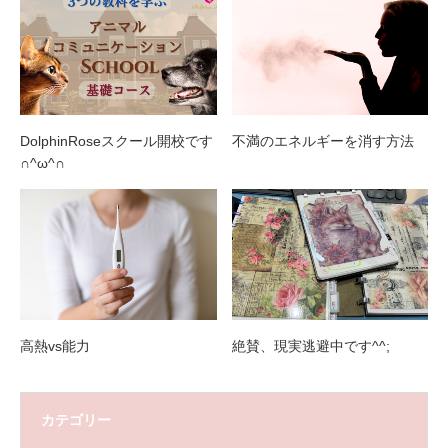
DolphinRoseスクール開校です
不満のエネルギーを消す方法
∩^ω^∩
高熱vs能力
絶賛、現実逃避中です^^;
カテゴリー