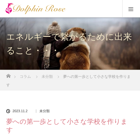
エネルギーで繋がるために出来
ること・・・
ホーム
コラム
未分類
夢への第一歩として小さな学校を作りま
す
2023.11.2
未分類
夢への第一歩として小さな学校を作りま
す