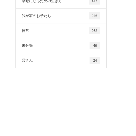
幸せになるための生き方
477
我が家のお子たち
246
日常
262
未分類
46
霊さん
24