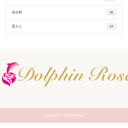
未分類
46
霊さん
24
Copyright ©
DolphinRoes