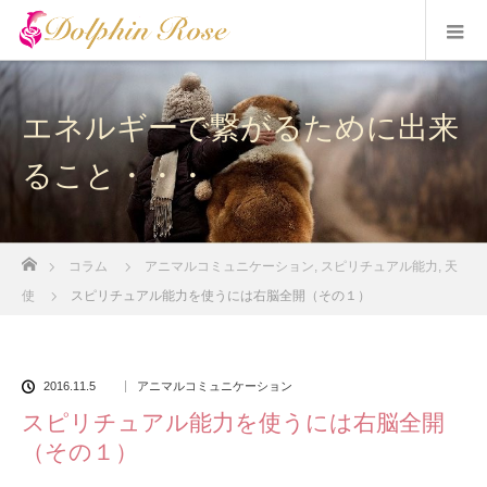
エネルギーで繋がるために出来
ること・・・
ホーム
コラム
アニマルコミュニケーション
,
スピリチュアル能力
,
天
使
スピリチュアル能力を使うには右脳全開（その１）
2016.11.5
アニマルコミュニケーション
スピリチュアル能力を使うには右脳全開
（その１）