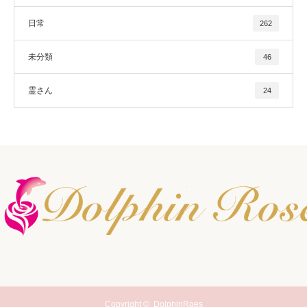
日常
262
未分類
46
霊さん
24
Copyright ©
DolphinRoes