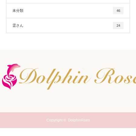
未分類
46
霊さん
24
Copyright ©
DolphinRoes