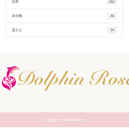
日常
262
未分類
46
霊さん
24
Copyright ©
DolphinRoes