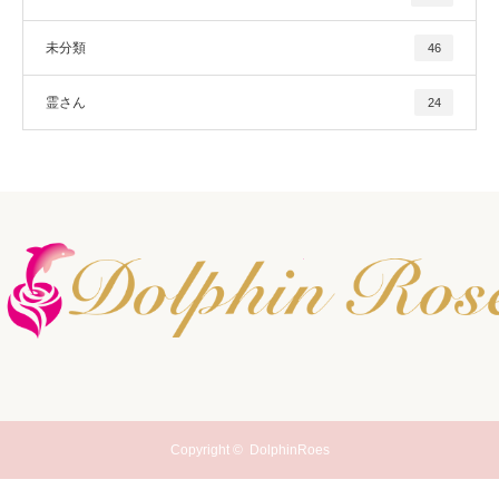
未分類
46
霊さん
24
Copyright ©
DolphinRoes