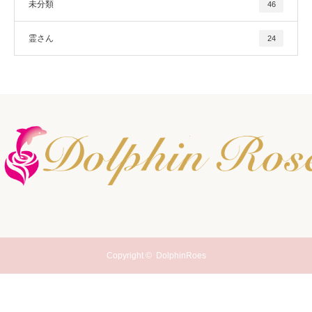
未分類
46
霊さん
24
Copyright ©
DolphinRoes