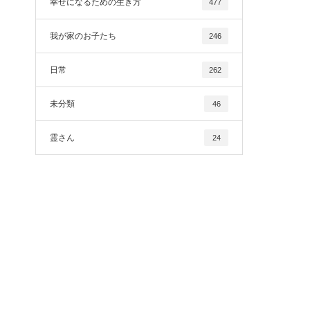
幸せになるための生き方
477
我が家のお子たち
246
日常
262
未分類
46
霊さん
24