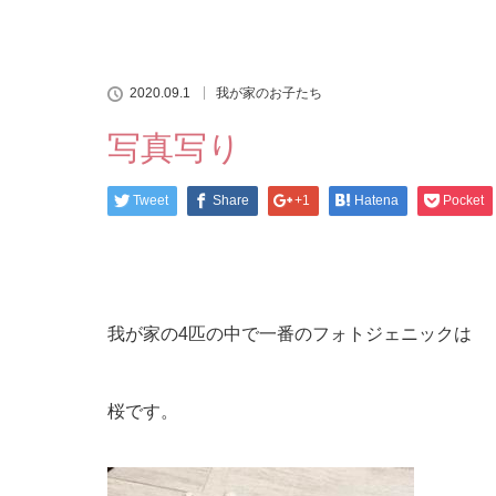
2020.09.1
我が家のお子たち
写真写り
Tweet
Share
+1
Hatena
Pocket
我が家の4匹の中で一番のフォトジェニックは
桜です。