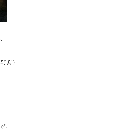
^ゞ
ﾟДﾟ)
すが。