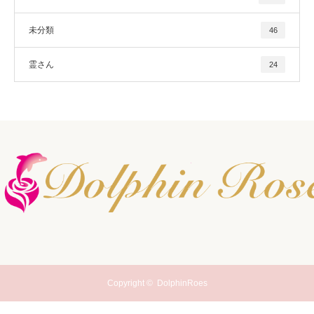
未分類
46
霊さん
24
Copyright ©
DolphinRoes