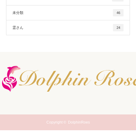
未分類
46
霊さん
24
Copyright ©
DolphinRoes